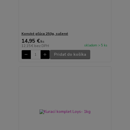
Konské pľúca 250g, sušené
14,95 €
/
ks
skladom > 5 ks
12,15 €
bez DPH
Pridať do košíka