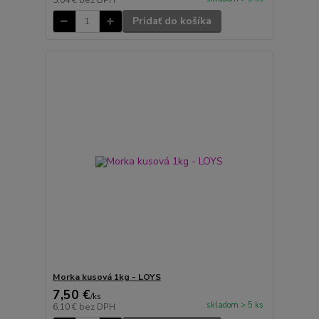
5,04 €
bez DPH
Pridať do košíka
Morka kusová 1kg - LOYS
7,50 €
/
ks
skladom > 5 ks
6,10 €
bez DPH