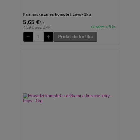
Farmárska zmes komplet Loys- 1kg
5,65 €
/
ks
skladom > 5 ks
4,59 €
bez DPH
Pridať do košíka