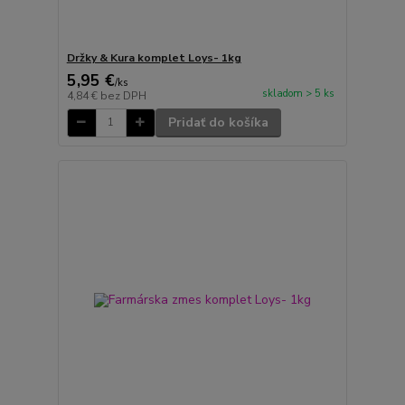
Držky & Kura komplet Loys- 1kg
5,95 €
/
ks
skladom > 5 ks
4,84 €
bez DPH
Pridať do košíka