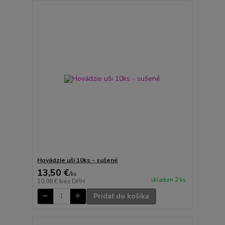
Hovädzie uši 10ks - sušené
13,50 €
/
ks
skladom 2 ks
10,98 €
bez DPH
Pridať do košíka