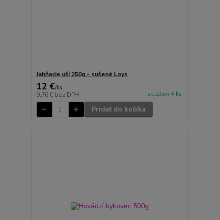
Jahňacie uši 250g - sušené Loys
12 €
/
ks
skladom 4 ks
9,76 €
bez DPH
Pridať do košíka