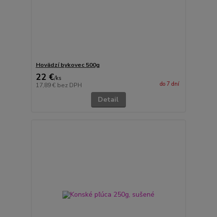
Hovädzí bykovec 500g
22 €
/
ks
do 7 dní
17,89 €
bez DPH
Detail