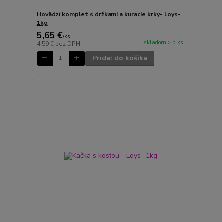
Hovädzí komplet s držkami a kuracie krky- Loys-
1kg
5,65 €
/
ks
skladom > 5 ks
4,59 €
bez DPH
Pridať do košíka