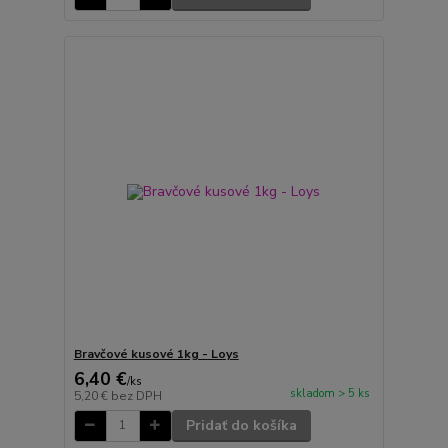
Bravčové kusové 1kg - Loys
6,40 €
/
ks
skladom > 5 ks
5,20 €
bez DPH
Pridať do košíka