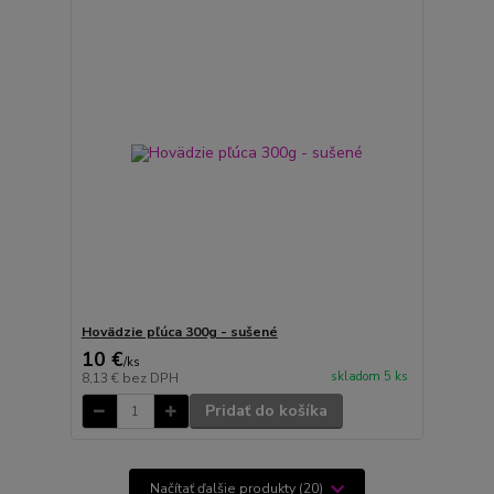
Hovädzie pľúca 300g - sušené
10 €
/
ks
skladom 5 ks
8,13 €
bez DPH
Pridať do košíka
Načítať ďalšie produkty (20)