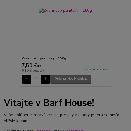
Zverinové pamlsky - 150g
7,50 €
/
ks
skladom > 5 ks
6,10 €
bez DPH
Pridať do košíka
Vitajte v Barf House!
Vaše obľúbené zdravé krmivo pre psy a mačky je teraz o niečo
bližšie k vám.