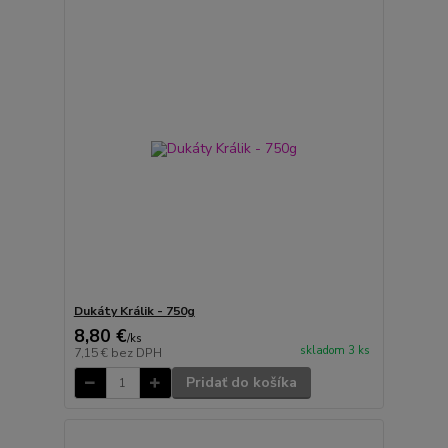
Dukáty Králik - 750g
8,80 €
/
ks
skladom 3 ks
7,15 €
bez DPH
Pridať do košíka