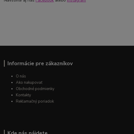
Navštívte aj náš
Facebook
alebo
Instagram
Informácie pre zákazníkov
O nás
Ako nakupovať
Obchodné podmienky
Kontakty
Reklamačný poriadok
Kde nás nájdete